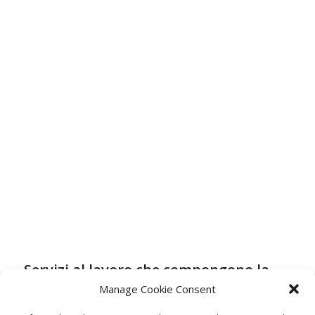
Servizi al lavoro che compongono la
Rete
Manage Cookie Consent
Fondazione Istituto dei Ciechi di Milano ETS